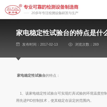
家电稳定性试验台的特点是什
发布时间：2017-02-13
浏览次数：269
家电稳定性试验台
的特点：
1、该家电稳定性试验台可实现灯具试验的环境温度控制
用先进PID控制技术，使其稳定在设定的范围内。