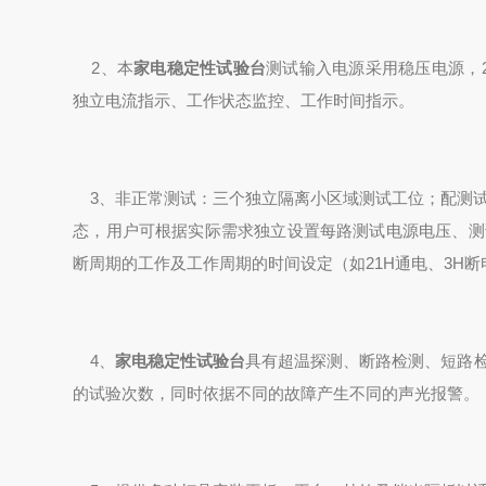
2、本
家电稳定性试验台
测试输入电源采用稳压电源，
独立电流指示、工作状态监控、工作时间指示。
3、非正常测试：三个独立隔离小区域测试工位；配测试
态，用户可根据实际需求独立设置每路测试电源电压、测
断周期的工作及工作周期的时间设定（如21H通电、3H断
4、
家电稳定性试验台
具有超温探测、断路检测、短路
的试验次数，同时依据不同的故障产生不同的声光报警。