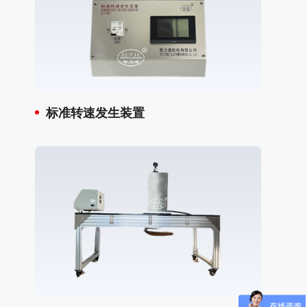
标准转速发生装置