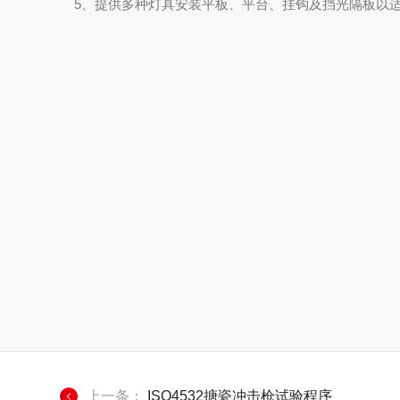
5、提供多种灯具安装平板、平台、挂钩及挡光隔板以
上一条：
ISO4532搪瓷冲击枪试验程序