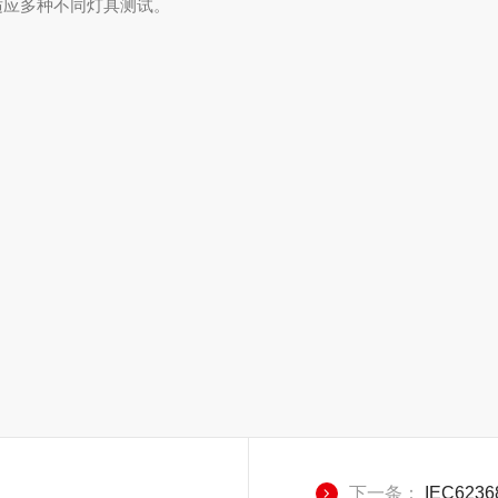
适应多种不同灯具测试。
下一条：
IEC62