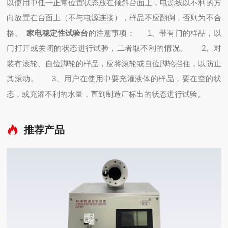
以使用中任一正常位置状态放在倾斜台面上，电源线以不利的方
向放置在台面上（不与电源连接），样品不应翻倒，否则为不合
格。
家电稳定性试验台
的注意事项：
1、带有门的样品，以
门打开或关闭的状态进行试验，二者取不利的情况。
2、对
装有滚轮、自位脚轮的样品，应将滚轮或自位脚轮挡住，以防止
其滚动。
3、用户在使用中要充灌液体的样品，要在空的状
态，或充灌不利的水量，直到制造厂标出的状态进行试验。
推荐产品