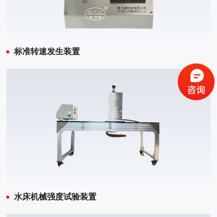
标准转速发生装置
水床机械强度试验装置