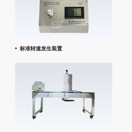
标准转速发生装置