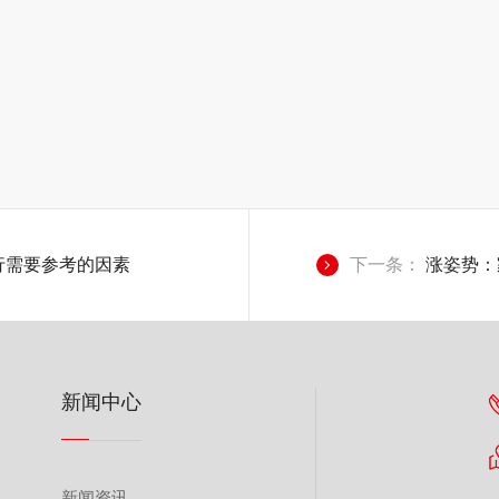
行需要参考的因素
下一条：
涨姿势：
新闻中心
新闻资讯