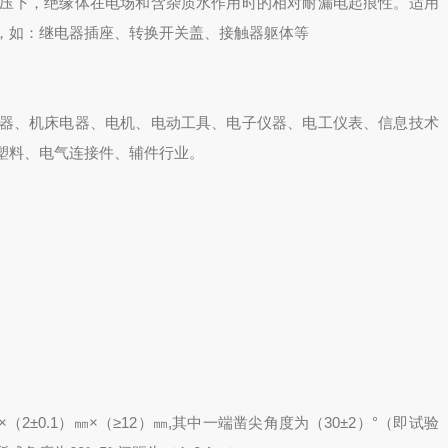
压下，绝缘体在电场和含杂质水作用时的相对耐漏电起痕性。适用
，如：继电器插座、转换开关盖、接触器躯体等
、机床电器、电机、电动工具、电子仪器、电工仪表、信息技术
塑料、电气连接件、辅件行业。
×（2±0.1）㎜×（≥12）㎜,其中一端凿尖角度为（30±2）°（即试验