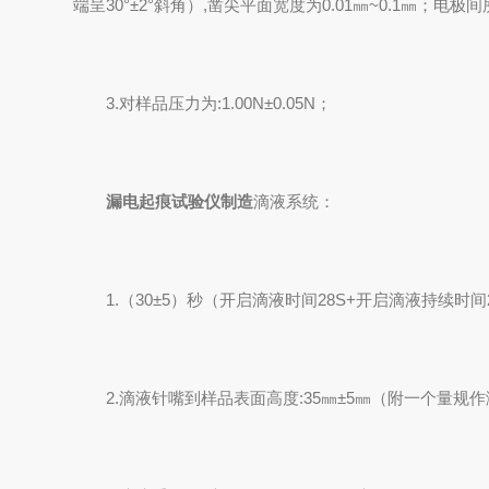
端呈30°±2°斜角）,凿尖平面宽度为0.01㎜~0.1㎜；电极间
3.对样品压力为:1.00N±0.05N；
漏电起痕试验仪制造
滴液系统：
1.（30±5）秒（开启滴液时间28S+开启滴液持续时间2S
2.滴液针嘴到样品表面高度:35㎜±5㎜（附一个量规作