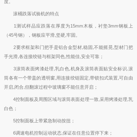
度。
滚桶跌落试验机的特点
1测试样品应跌落在厚度为15mm木板，衬垫3mm钢板上
（45号钢），钢板应平滑,坚硬,牢固。
2要求框架和门把手是铝合金型材,稳固,不能摇晃,型材门把
手光滑,各连接绞链与框架同色,性能佳,安全可靠；
3滚筒表面烤漆处理,乳白色,机身及滚筒表面贴安全标识.滚
筒各有一个带盖的透明窗,用连接绞链固定,带锁扣式装置,可自由
开启,闭合,但翻滚过程中玻璃窗不能任意开启；
4控制面板及周围区域与滚筒表面处理一致,采用烤漆处理,乳
白色；
5控制面板上带紧急制动按扭；
6调速电机控制运动状态,保证在任意位置停下来；