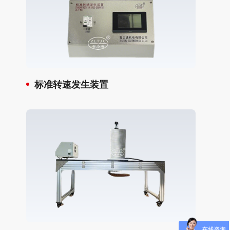
标准转速发生装置