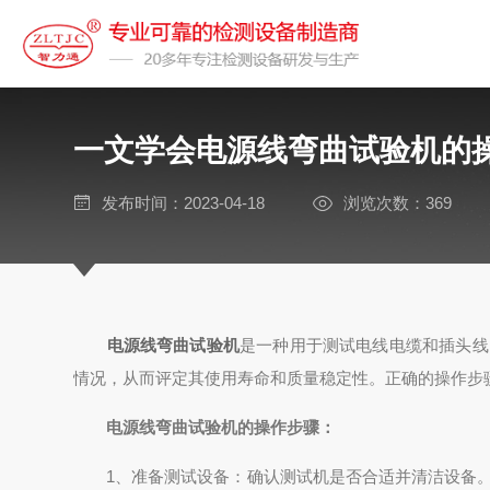
一文学会电源线弯曲试验机的
发布时间：2023-04-18
浏览次数：369
电源线弯曲试验机
是一种用于测试电线电缆和插头线
情况，从而评定其使用寿命和质量稳定性。正确的操作步
电源线弯曲试验机的操作步骤：
1、准备测试设备：确认测试机是否合适并清洁设备。