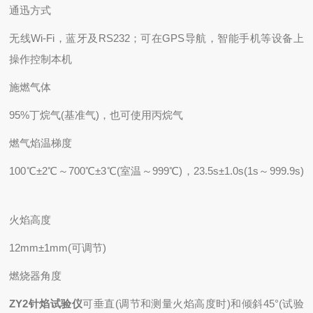
通迅方式
无线Wi-Fi，蓝牙及RS232；可在GPS导航，智能手机等设备上
操作控制本机
施燃气体
95%丁烷气(基准气)，也可使用丙烷气
燃气焰温梯度
100℃±2℃～700℃±3℃(室温～999℃)，23.5s±1.0s(1s～999.9s)
火焰高度
12mm±1mm(可调节)
燃烧器角度
ZY2针焰试验仪
可垂直(调节和测量火焰高度时)和倾斜45°(试验