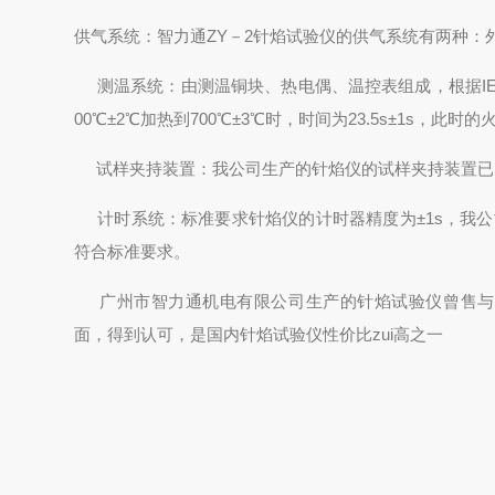
供气系统：
智力通ZY－2针焰试验仪
的供气系统有两种：
测温系统：由
测温铜块
、
热电偶
、温控表组成，根据IEC
00℃±2℃加热到700℃±3℃时，时间为23.5s±1s，此
试样夹持装置：我公司生产的
针焰仪
的试样夹持装置已
计时系统：标准要求针焰仪的计时器精度为±1s，我公
符合标准要求。
广州市智力通机电有限公司
生产的
针焰试验仪
曾售与
面，得到认可，是国内
针焰试验仪性价比
zui高之一