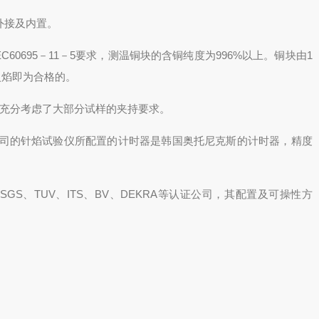
外接及内置。
60695－11－5要求，
测温铜块
的含铜纯度为996%以上。铜块由1
时的火焰即为合格的。
充分考虑了大部分试样的夹持要求。
司的
针焰试验仪
所配置的计时器是韩国奥托尼克斯的计时器，精度
SGS、TUV、ITS、BV、DEKRA等认证公司，其配置及可操性方