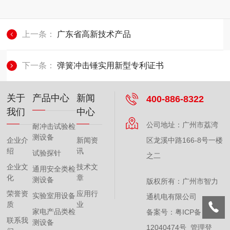
上一条：
广东省高新技术产品
下一条：
弹簧冲击锤实用新型专利证书
关于
产品中心
新闻
400-886-8322
我们
中心
公司地址：广州市荔湾
耐冲击试验检
测设备
企业介
新闻资
区龙溪中路166-8号一楼
绍
讯
试验探针
之二
企业文
技术文
通用安全类检
化
章
测设备
版权所有：广州市智力
荣誉资
应用行
实验室用设备
通机电有限公司
质
业
家电产品类检
备案号：
粤ICP备
联系我
测设备
12040474号
管理登