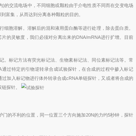
围内)的交流电场中，不同细胞或颗粒由于介电性质不同而在交变电场
得到富集，从而达到分离各种颗粒的目的。
细胞溶解。溶解后的混和液用蛋白酶等进行处理，除去蛋白质。
芯片的灵敏度，我们必须对分离出来的DNA/mRNA进行扩增。目前
。标记方法有荧光标记法、生物素标记法、同位素标记法等。常
A通过特定的引物逆转录合成试验探针，在合成的过程中掺入标记
步通过加入标记物进行体外转录合成cRNA单链探针，又或者将合成的
双链探针。
护门的不利的位置，同一位置三个方向施加20N的力约5秒钟，探针