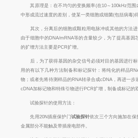
其原理是：在不均匀的变换频率(在10～100kHz范
中形成流过速度的差别，使某一类细胞或细菌(包括病毒)
其次，分离后的细胞或颗粒用电脉冲或其他的方法进行
由于细胞中的DNA/mRNA等的含量较少，为了提高基因
的扩增方法主要是PCR扩增。
后，为了获得基因的杂交信号必须对目的基因进行标记
用的有以下几种方法制备和标记探针：将纯化的样品RN
物；或者先将待测样品的RNA转录合成cDNA，再进一
cDNA加标记物和特殊引物进行PCR扩增，制备成标记的
试验探针的使用方法：
先用20N插座保护门
试验探针
依次三个方向施加在保
金属部分不能触及带插座电部件。