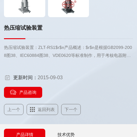
热压缩试验装置
热压缩试验装置：ZLT-RS1$r$n产品概述：$r$n是根据GB2099-200
8图38、IEC60884图38、VDE0620等标准制作，用于考核电器附件
及明装式安装盒在受热情况下的耐压性能，与加热箱配套使用。试验
装置由移动压块、固定压块、导轨支架及砝码组成，压块具有一个半
更新时间：
2015-09-03
径为25㎜的圆柱形表面，宽度为15㎜，砝码重量为20N。
产品咨询
上一个
返回列表
下一个
产品详情
技术优势