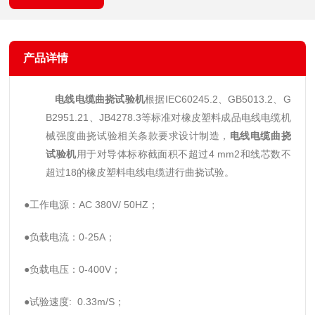
产品详情
电线电缆曲挠试验机
根据IEC60245.2、GB5013.2、G
B2951.21、JB4278.3等标准对橡皮塑料成品电线电缆机
械强度曲挠试验相关条款要求设计制造，
电线电缆曲挠
试验机
用于对导体标称截面积不超过4 mm
2
和线芯数不
超过18的橡皮塑料电线电缆进行曲挠试验。
●
工作电源：AC 380V/ 50HZ；
●负载电流：0-25A；
●负载电压：0-400V；
●试验速度: 0.33
m/
S；