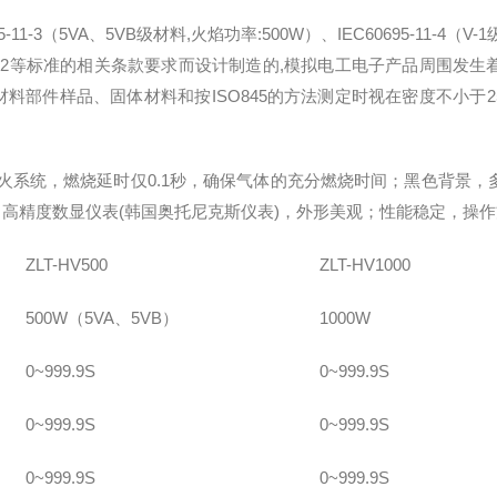
5-11-3（5VA、5VB级材料,火焰功率:500W）、IEC60695-11-4（V-1
IEC60695-11-2等标准的相关条款要求而设计制造的,模拟电工电子产
部件样品、固体材料和按ISO845的方法测定时视在密度不小于25
火系统，燃烧延时仅0.1秒，确保气体的充分燃烧时间；黑色背景
进口高精度数显仪表(韩国奥托尼克斯仪表)，外形美观；性能稳定，操
ZLT-HV500
ZLT-HV1000
500W（5VA、5VB）
1000W
0~999.9S
0~999.9S
0~999.9S
0~999.9S
0~999.9S
0~999.9S