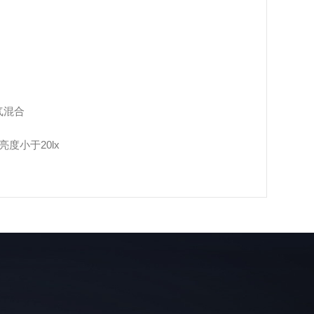
气混合
度小于20lx