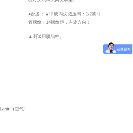
●配备：▲
甲或丙烷减压阀：1/2英寸
管螺纹，14螺纹距，左旋方向；
▲
测试用脱脂棉。
0L/min（空气）