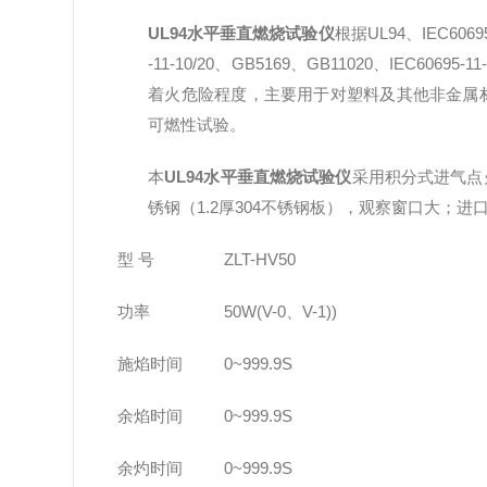
UL94水平垂直燃烧试验仪
根据UL94、IEC6069
-11-10/20、GB5169、GB11020、
着火危险程度，主要用于对塑料及其他非金属材料
可燃性试验。
本
UL94水平垂直燃烧试验仪
采用积分式进气点
锈钢（1.2厚304不锈钢板），观察窗口大；
型 号
ZLT-HV50
功率
50W(V-0、V-1))
施焰时间
0~999.9S
余焰时间
0~999.9S
余灼时间
0~999.9S