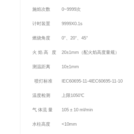
施焰次数
0~9999次
计时装置
9999X0.1s
燃烧角度
0°、20°、45°
火 焰 高 度
20±1mm（配火焰高度量规）
测温距离
10±1mm
喷灯标准
IEC60695-11-4IEC60695-11-10
温度检测
上限1050℃
气 体流 量
105 ± 10 ml/min
水柱高度
<10mm