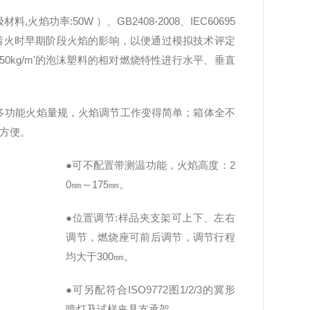
级材料,火焰功率:50W ）、GB2408-2008、IEC60695
品周围发生着火时早期阶段火焰的影响，以便通过模拟技术评定
0kg/m'的泡沫塑料的相对燃烧特性进行水平、垂直
，多功能火焰量规，火焰调节工作变得简单
；
箱体全不
作方便。
●可不配置带测温功能，火焰高度：2
0㎜～175㎜。
●位置调节:样品夹支架可上下、左右
调节，燃烧座可前后调节，调节行程
均大于300㎜。
●可另配符合ISO9772图1/2/3的冀形
喷灯及试样夹具支承架。