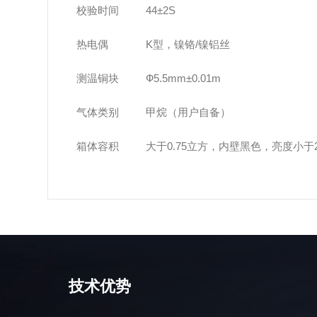
校验时间
44±2S
热电偶
K型，镍铬/镍铝丝
测温铜块
Ф5.5mm±0.01m
气体类别
甲烷（用户自备）
箱体容积
大于0.75立方，内壁黑色，亮度小于20
技术优势