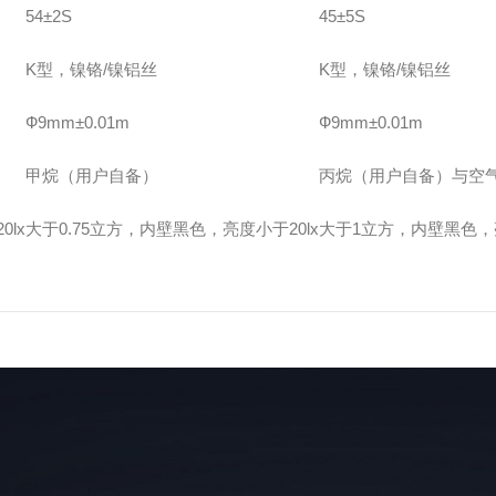
54±2S
45±5S
K型，镍铬/镍铝丝
K型，镍铬/镍铝丝
Ф9mm±0.01m
Ф9mm±0.01m
甲烷（用户自备）
丙烷（用户自备）与空
lx
大于0.75立方，内壁黑色，亮度小于20lx
大于1立方，内壁黑色，亮