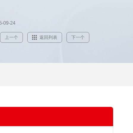
20、GB5169、GB11020、IEC60695-11-2等标准的相关条
的,模拟电工电子产品周围发生着火时早期阶段火焰的影
技术评定着火危险程
5-09-24
上一个
返回列表
下一个