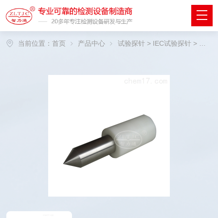
当前位置：
首页
产品中心
试验探针
>
IEC试验探针
> 试验探棒，IEC61032图16试具41