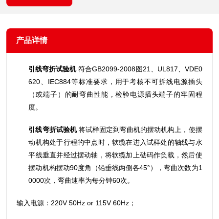
产品详情
引线弯折试验机
符合GB2099-2008图21、UL817、VDE0
620、IEC884等标准要求，用于考核不可拆线电源插头
（或端子）的耐弯曲性能，检验电源插头端子的牢固程
度。
引线弯折试验机
将试样固定到弯曲机的摆动机构上，使摆
动机构处于行程的中点时，软缆在进入试样处的轴线与水
平线垂直并经过摆动轴，将软缆加上砝码作负载，然后使
摆动机构摆动90度角（铅垂线两侧各45°），弯曲次数为1
0000次，弯曲速率为每分钟60次。
输入电源：220V 50Hz or 115V 60Hz；