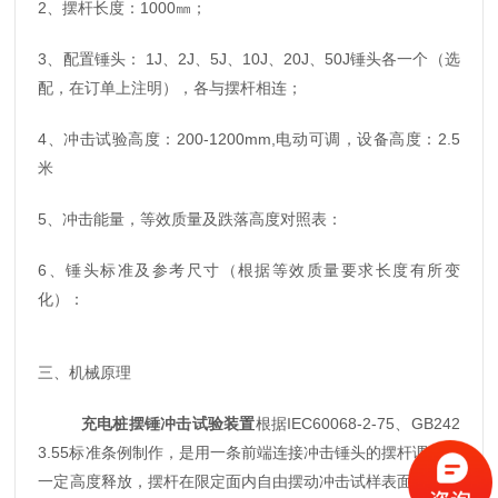
2、摆杆长度：1000㎜；
3、配置锤头： 1J、2J、5J、10J、20J、50J锤头各一个（选
配，在订单上注明），各与摆杆相连；
4、冲击试验高度：200-1200mm,电动可调，设备高度：2.5
米
5、冲击能量，等效质量及跌落高度对照表：
6、
锤头标准及参考尺寸（根据等效质量要求长度有所变
化）：
三、机械原理
充电桩摆锤冲击试验装置
根据IEC60068-2-75、GB242
3.55标准条例制作，是用一条前端连接冲击锤头的摆杆调整到
一定高度释放，摆杆在限定面内自由摆动冲击试样表面。不同