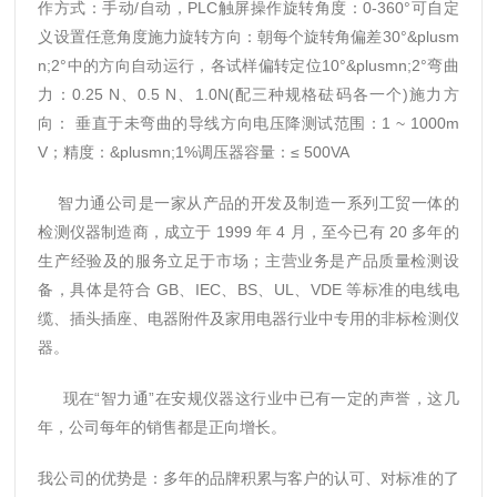
作方式：手动/自动，PLC触屏操作
旋转角度：0-360°可自定
义设置任意角度
施力旋转方向：朝每个旋转角偏差30°&plusm
n;2°中的方向自动运行，各试样偏转定位10°&plusmn;2°
弯曲
力：0.25 N、0.5 N、1.0N(配三种规格砝码各一个)
施力方
向： 垂直于未弯曲的导线方向
电压降测试范围：1 ~ 1000m
V；精度：&plusmn;1%
调压器容量：≤ 500VA
智力通公司是一家从产品的开发及制造一系列工贸一体的
检测仪器制造商
，成立于 1999 年 4 月，至今已有 20 多年的
生产经验及的服务立足于市场；主营业务是产品质量检测设
备，具体是符合 GB、IEC、BS、UL、VDE 等标准的电线电
缆、插头插座、电器附件及家用电器行业中专用的非标检测仪
器。
现在“智力通”在安规仪器这行业中已有一定的声誉，这几
年，公司每年的销售都是正向增长。
我公司的优势是：多年的品牌积累与客户的认可、对标准的了