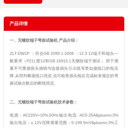
产品详情
一、
无螺纹端子弯曲试验机
产品介绍：
ZLT-DW1P ：符合GB 2099.1-2008 ：12.3.12端子和端头一
般要求（P21) 图12和GB 16915.1无螺纹端子测试； 用于测
量不可重接插头插销与连接插头引出线等类似接线口的电压
降,从而判断接线口优劣,也可检查插头线在完成标准规定的弯
曲试验次数后的断线情况。
二、
无螺纹端子弯曲试验机
技术参数：
电源：AC220V+10%,50Hz
输出电流: AC0-25A&plusmn;3%
输出电压：≤ 12V
压降测量范围：5-199.9mV&plusmn;3%
工