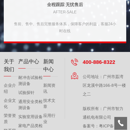
全程跟踪 无忧售后
AFTER-SALE
售前、售中、售后完整服务体系，保障客户的利益，客服24小
时在线
关于
产品中心
新闻
400-886-8322
我们
中心
公司地址：广州市荔湾
耐冲击试验检
测设备
企业介
新闻资
区龙溪中路166-8号一楼
绍
讯
试验探针
之二
企业文
技术文
通用安全类检
化
章
测设备
版权所有：广州市智力
荣誉资
应用行
实验室用设备
通机电有限公司
质
业
家电产品类检
备案号：
粤ICP备