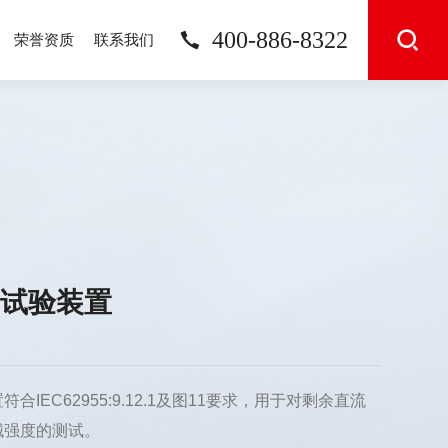
400-886-8322
荣誉资质
联系我们
击试验装置
IEC62955:9.12.1及图11要求，用于对剩余直流
械强度的测试。