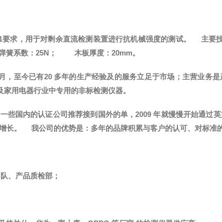
1及图11要求，用于对剩余直流检测装置进行抗机械强度的测试。
主要技
系数：25N；
木板厚度：20mm。
月，至今已有
20
多年的生产经验及的服务立足于市场；主营业务是产
件及家用电器行业中专用的非标检测仪器。
过一些国内的认证公司推荐接到国外的单，2009 年就慢慢开始通过英
向增长。 我公司的优势是：多年的品牌积累与客户的认可、对标准
团队、产品质检部；