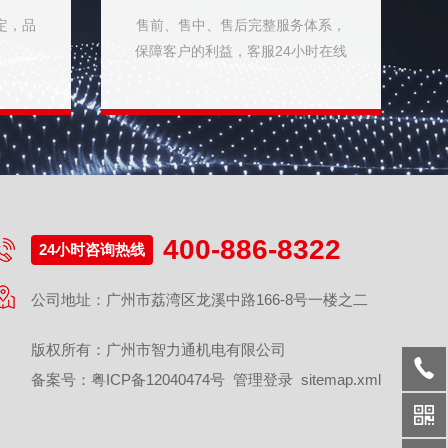
定，品
售前、售中、售后完整服务体系，
归
保障客户的利益，客服24小时在线
400-886-8322
24小时咨询热线
公司地址：广州市荔湾区龙溪中路166-8号一楼之二
版权所有：广州市智力通机电有限公司
备案号：
粤ICP备12040474号
管理登录
sitemap.xml