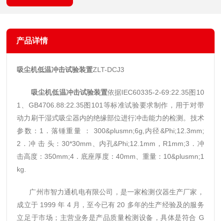
产品详情
吸尘机低温冲击试验装置
ZLT-DCJ3
吸尘机低温冲击试验装置
依据IEC60335-2-69:22.35图10
1、GB4706.88:22.35图101等标准试验要求制作，用于对带
动力刷干湿式吸尘器内的绝缘部位进行冲击能力的检测。
技术
参数：
1．落锤重量 ： 300&plusmn;6g,内径&Phi;12.3mm;
2．冲 击 头：30*30mm、内孔&Phi;12.1mm，R1mm;
3．冲
击高度：350mm;
4．底座厚度：40mm、重量：10&plusmn;1
kg.
广州市智力通机电有限公司，是一家检测仪器生产厂家，
成立于 1999 年 4 月，至今已有 20 多年的生产经验及的服务
立足于市场；主营业务是产品质量检测设备，具体是符合 G