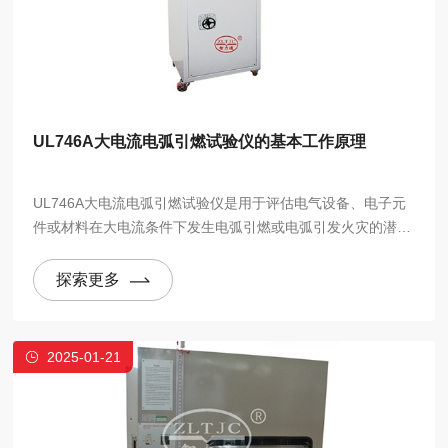
UL746A大电流电弧引燃试验仪的基本工作原理
UL746A大电流电弧引燃试验仪是用于评估电气设备、电子元
件或材料在大电流条件下发生电弧引燃或电弧引发火灾的潜在
风险的设备。它的工作原理基于通过模拟大电流流过电气元件
时可能产生的电弧，进而评估设备或材料在这种条件下的耐受
探索更多
性和安全性。
2025-01-21