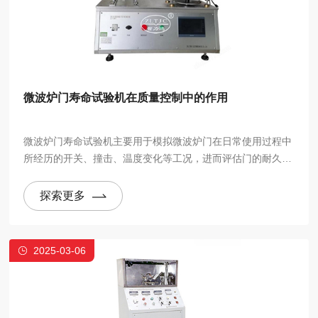
微波炉门寿命试验机在质量控制中的作用
微波炉门寿命试验机主要用于模拟微波炉门在日常使用过程中
所经历的开关、撞击、温度变化等工况，进而评估门的耐久性
和使用寿命。其工作原理是通过机械装置反复模拟微波炉门的
开关动作，通常包括门的关闭、打开、闭合时的力度、撞击次
探索更多
数等。
2025-03-06