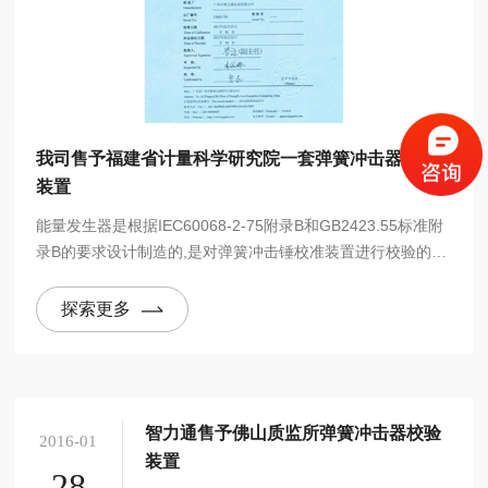
我司售予福建省计量科学研究院一套弹簧冲击器校准
装置
能量发生器是根据IEC60068-2-75附录B和GB2423.55标准附
录B的要求设计制造的,是对弹簧冲击锤校准装置进行校验的装
置。 弹簧冲击锤校验装置是根据IEC60068-2-75附录B和
GB2423.55附录B标准要求设计制造，用于冲击能量在0-2J的
探索更多
弹簧冲击锤的冲击能量校准。
智力通售予佛山质监所弹簧冲击器校验
2016-01
装置
28