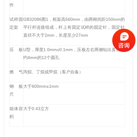
作
试样固
GB32086图1，框架高560mm，由两根间距150mm的
定架
平行杆连接组成，杆上有固定试样的固定针，固定针
直径不大于2mm，长度至少27mm
压
板
U型，厚度1.0mm
±
0.1mm，压板左右两侧钻出直径大
约4mm的12个圆孔
燃
气
丙烷、丁烷或甲烷（客户自备）
钢
板
大于60
0mm
±
1
mm
尺
箱体容
大于
0.43立方
积