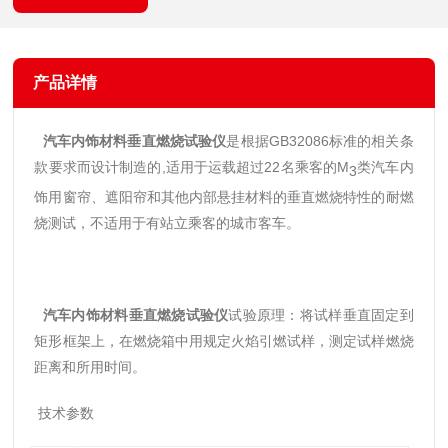
产品详情
汽车内饰材料
垂直燃烧试验仪
是根据
GB32086
标准的相关条
款要求而设计制造的,
适用于运载超过
22名乘客的M
类汽车内
3
饰用窗帘、遮阳帘和其他内部悬挂材料的垂直燃烧特性的耐燃
烧测试，不适用于有站立乘客的城市客车。
汽车内饰材料
垂直燃烧试验仪
试验原理：将试样垂直固定到
矩形框架上，在燃烧箱中用规定火焰引燃试样，测定试样燃烧
距离和所用时间。
技术参数