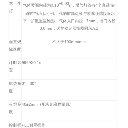
本
生
+0.03
气体喷嘴内径为0.18
，燃气灯管有4个直径4m
0
灯
m的空气入口小孔，孔的前部边缘与喷嘴顶端接近水
平，扩散区呈锥形，气体入口内径1.7mm，出口内径
3.0mm，火焰稳定器按
图附录
A.1
垂直燃
不大于
100mm/min
烧速度
计时装
9999X0.1s
置
燃烧角
0°、
30
°
度
火焰高
4
0±
2
mm（配火焰高度量规）
度
控制操
PLC触屏操作