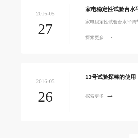
家电稳定性试验台水
2016-05
家电稳定性试验台水平调
27
探索更多
13号试验探棒的使用
2016-05
26
探索更多