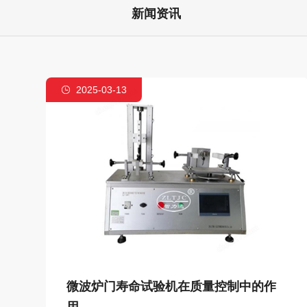
新闻资讯
2025-03-13
微波炉门寿命试验机在质量控制中的作