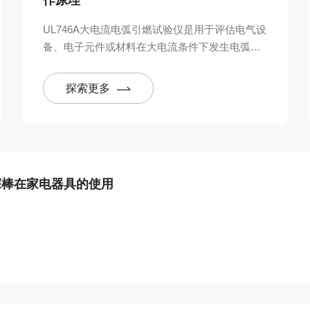
作原理
UL746A大电流电弧引燃试验仪是用于评估电气设
备、电子元件或材料在大电流条件下发生电弧引
燃或电弧引发火灾的潜在风险的设备。它的工作
原理基于通过模拟大电流流过电气元件时可能产
探索更多
生的电弧，进而评估设备或材料在这种条件下的
耐受性和安全性。
探棒在家电器具的使用