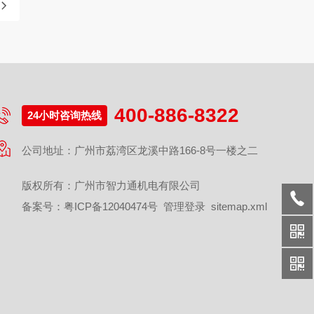
400-886-8322
24小时咨询热线
公司地址：广州市荔湾区龙溪中路166-8号一楼之二
版权所有：广州市智力通机电有限公司
备案号：
粤ICP备12040474号
管理登录
sitemap.xml