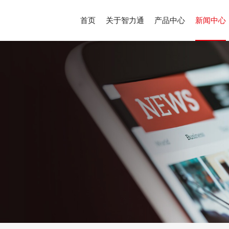
首页
关于智力通
产品中心
新闻中心