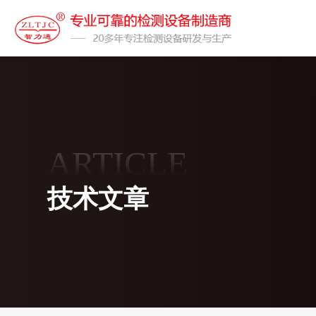
ARTICLE
技术文章