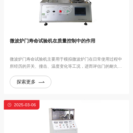
微波炉门寿命试验机在质量控制中的作用
微波炉门寿命试验机主要用于模拟微波炉门在日常使用过程中
所经历的开关、撞击、温度变化等工况，进而评估门的耐久性
和使用寿命。其工作原理是通过机械装置反复模拟微波炉门的
开关动作，通常包括门的关闭、打开、闭合时的力度、撞击次
探索更多
数等。
2025-03-06