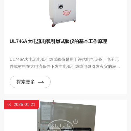
UL746A大电流电弧引燃试验仪的基本工作原理
UL746A大电流电弧引燃试验仪是用于评估电气设备、电子元
件或材料在大电流条件下发生电弧引燃或电弧引发火灾的潜在
风险的设备。它的工作原理基于通过模拟大电流流过电气元件
时可能产生的电弧，进而评估设备或材料在这种条件下的耐受
探索更多
性和安全性。
2025-01-21