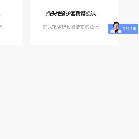
插头插销绝缘套耐非正常热试验装置
插头绝缘护套耐磨损试验仪
插头插销绝缘套耐非正常热试验装置符合GB2099-2008图40、IEC60884图40标准要求，适用于对插销有绝缘套的插头进行耐非正常热和耐燃测试，模拟可能受电热应力且劣化会损害插接装置安全性能的绝缘部件，不得因暴露在过热和火焰下而受到过度损坏。
插头绝缘护套耐磨损试验仪符合IEC 60884-1图28、GB2099-2008图28、BS 1363图9、VDE0620图29、AS/NZS3112图2.7、EN50075等标准要求。