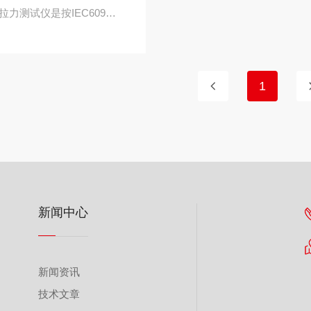
旋转拉力测试仪是按IEC60947-1表5、GB/T14048.1表5等标准要求设计制造的检测仪，主要用于判断导线能否承受圆周运动的考核，还可用于判断无螺纹型夹紧的接线端子在设计和结构上是否达到了在其夹紧导线时无过度损坏导线的要求，同时还用于考查无螺纹接线端子是否经受得住正常使用时出现的机构应力。
1
新闻中心
新闻资讯
技术文章