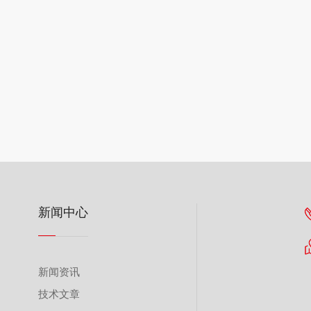
新闻中心
新闻资讯
技术文章