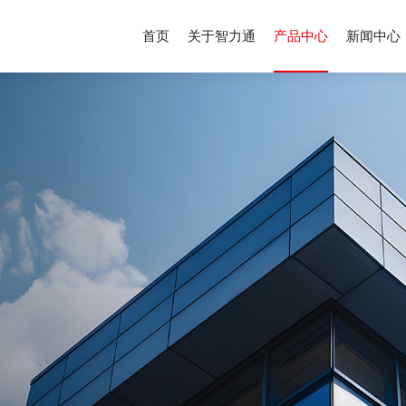
首页
关于智力通
产品中心
新闻中心