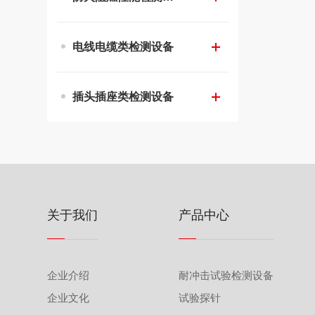
电线电缆类检测设备
插头插座类检测设备
关于我们
产品中心
企业介绍
耐冲击试验检测设备
企业文化
试验探针