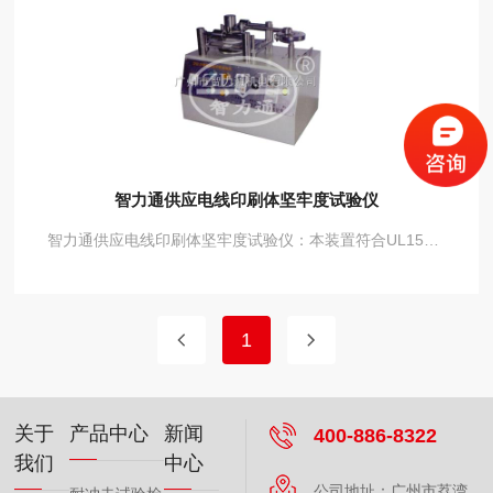
智力通供应电线印刷体坚牢度试验仪
智力通供应电线印刷体坚牢度试验仪：本装置符合UL1581、EN60730标准要求，适用于检验电线护套或电器塑胶（外壳上）印刷字体的耐磨性能。$r$n ●工作电源：220V/50Hz；$r$n ●预置次数：0～9999；$r$n ●摩擦速度：24rpm（可选变频调速，型号：ZLT-DYJ3）；$r$n ●摩擦负荷：450g；$r$n●测试工位：2位。$r$n有手动方式，型号：ZLT-DYJ1
1
关于
产品中心
新闻
400-886-8322
我们
中心
公司地址：广州市荔湾