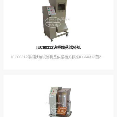
IEC60312滚桶跌落试验机
IEC60312滚桶跌落试验机是依据相关标准IEC60312图28、GBT20291等设计制造，对吸尘机附件进行跌落试验，测试机械强度试验。