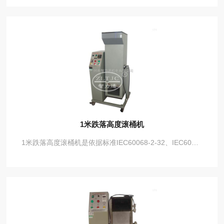
1米跌落高度滚桶机
1米跌落高度滚桶机是依据标准IEC60068-2-32、IEC60068-2-31-2008、IEC60884、IEC60998、EN50075、GB10882-1图12等标准要求设计制造，用于考核电器附件（如手机电池）的跌落性能。