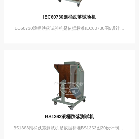
IEC60730滚桶跌落试验机
IEC60730滚桶跌落试验机是依据标准IEC60730图5设计制造滚桶跌落试验机，对电器附件进行跌落试验，测试电器附件的机械强度是否符合要求。
BS1363滚桶跌落测试机
BS1363滚桶跌落测试机是依据标准BS1363图20设计制造滚桶跌落试验机，对电器附件进行跌落试验。$r$n二、技术参数：$r$n旋转速度：5RPM，试样每分钟跌落10次。$r$n材 料：19mm厚度的胶合板，前后是透明板，里面两端有9㎜厚度的层压冲击板。$r$n试验次数：9999次MAX$r$n输入电源：220V 50Hz$r$n跌落高度：500㎜$r$n滚桶总高度：650㎜