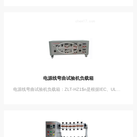
电源线弯曲试验机负载箱
电源线弯曲试验机负载箱：ZLT-HZ1$n是根据IEC、UL、及国家标准有关技术要求设计，适用于电源线、电缆及电工材料要求试验电流在40A以下提供所需要的试验电流。有6个电流回路输出，回路间的电压可调。该试验机采用进口仪表，布局合理，外形美观，操作方便。本机需与电源线弯曲试验机配套使用。