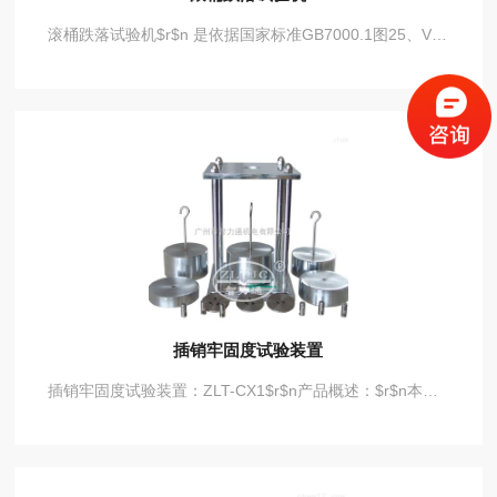
滚桶跌落试验机$r$n 是依据国家标准GB7000.1图25、VDE2620、IEC60598图25等标准而设计，对电器附件进行跌落试验。
插销牢固度试验装置
插销牢固度试验装置：ZLT-CX1$r$n产品概述：$r$n本装置符合GB2099-2008图30、IEC60884图30、BS1363标准的要求，适用于对插头插销的牢固度进行检验。$r$n●工位：一位；$r$n●砝码：50N1个、20N2个、30N1个、4N1个；$r$n●插座夹具：配GB/BS/USA插座等6个。