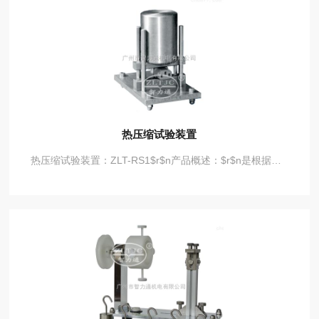
热压缩试验装置
热压缩试验装置：ZLT-RS1$r$n产品概述：$r$n是根据GB2099-2008图38、IEC60884图38、VDE0620等标准制作，用于考核电器附件及明装式安装盒在受热情况下的耐压性能，与加热箱配套使用。试验装置由移动压块、固定压块、导轨支架及砝码组成，压块具有一个半径为25㎜的圆柱形表面，宽度为15㎜，砝码重量为20N。