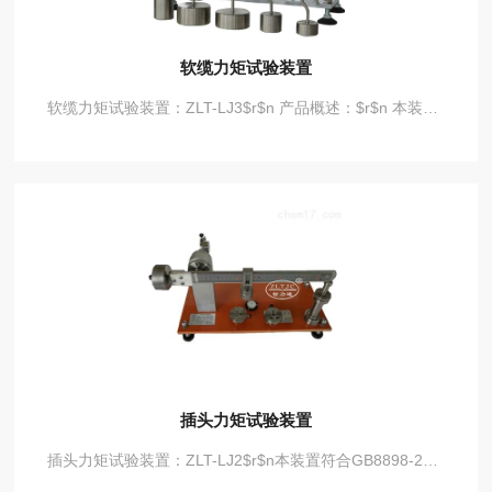
软缆力矩试验装置
软缆力矩试验装置：ZLT-LJ3$r$n 产品概述：$r$n 本装置符合GB2099-2008条款23.2中表18、IEC60884表18等标准要求，用于检验插头、移动式插座、装有导线的固定部件及其联接件的软缆在护套保护下、在导线端子或端头之处不受包括绞拧在内的应力的作用下，耐磨损性能。$r$n●砝码：2N、3N、5N、7N、8.5N各一个。$r$n●本试验应在软缆保持力试验完成之后进行。
插头力矩试验装置
插头力矩试验装置：ZLT-LJ2$r$n本装置符合GB8898-2001图11、IEC60065-2001图11、IEC60335、IEC60884等标准要求。适用于检验要插入固定式输出插座、装有插销的装置在插入输出插座后，其对输出插座所施加的力矩大小，设备的平衡臂围绕距输出插座的插合面后8㎜处、通过输出插座插孔中心线的水平轴线动作，本装置的灵敏性好，外形美观，调节方便。